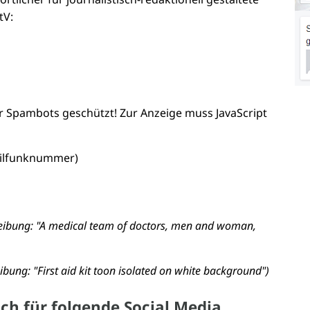
tV:
or Spambots geschützt! Zur Anzeige muss JavaScript
bilfunknummer)
eibung: "A medical team of doctors, men and woman,
ibung: "First aid kit toon isolated on white background")
ch für folgende Social Media