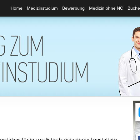
Home
Medizinstudium
Bewerbung
Medizin ohne NC
Buche
tlicher für journalistisch-redaktionell gestaltete