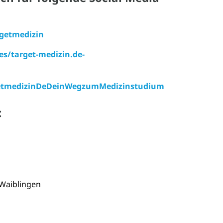
getmedizin
s/target-medizin.de-
rgetmedizinDeDeinWegzumMedizinstudium
:
Waiblingen